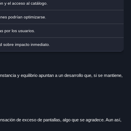
ón y el acceso al catálogo.
ones podrían optimizarse.
s por los usuarios.
ad sobre impacto inmediato.
tancia y equilibrio apuntan a un desarrollo que, si se mantiene,
sensación de exceso de pantallas, algo que se agradece. Aun así,