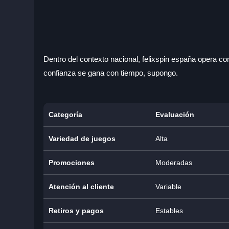
Dentro del contexto nacional, felixspin españa opera co
confianza se gana con tiempo, supongo.
Categoría
Evaluación
Variedad de juegos
Alta
Promociones
Moderadas
Atención al cliente
Variable
Retiros y pagos
Estables