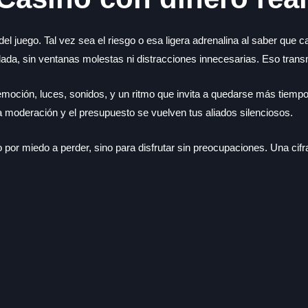
del juego. Tal vez sea el riesgo o esa ligera adrenalina al saber que
dada, sin ventanas molestas ni distracciones innecesarias. Eso trans
 emoción, luces, sonidos, y un ritmo que invita a quedarse más tiempo
a moderación y el presupuesto se vuelven tus aliados silenciosos.
por miedo a perder, sino para disfrutar sin preocupaciones. Una cifra