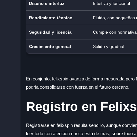
Diseño e interfaz
Intuitiva y funcional
Rendimiento técnico
Fluido, con pequeños 
Seguridad y licencia
Cumple con normativa
Crecimiento general
Sólido y gradual
En conjunto, felixspin avanza de forma mesurada pero f
podría consolidarse con fuerza en el futuro cercano.
Registro en Felix
Registrarse en felixspin resulta sencillo, aunque convi
leer todo con atención nunca está de más, sobre todo a