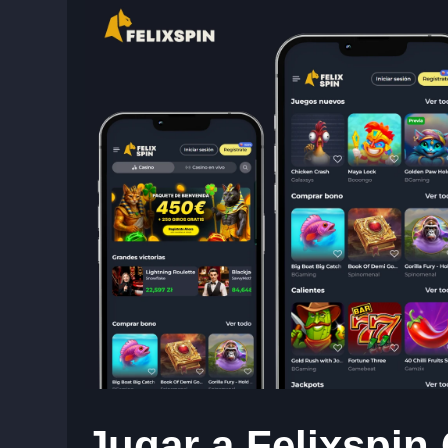
Jugar a Felixspin