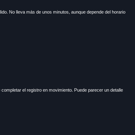
 válido. No lleva más de unos minutos, aunque depende del horario
te completar el registro en movimiento. Puede parecer un detalle