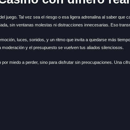
del juego. Tal vez sea el riesgo o esa ligera adrenalina al saber que
dada, sin ventanas molestas ni distracciones innecesarias. Eso trans
 emoción, luces, sonidos, y un ritmo que invita a quedarse más tiempo
a moderación y el presupuesto se vuelven tus aliados silenciosos.
por miedo a perder, sino para disfrutar sin preocupaciones. Una cifra