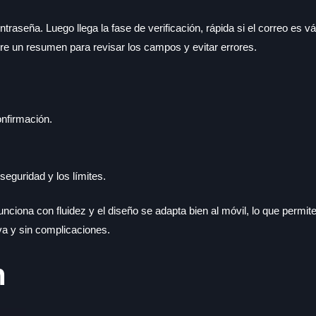
ntraseña. Luego llega la fase de verificación, rápida si el correo es
re un resumen para revisar los campos y evitar errores.
onfirmación.
seguridad y los límites.
funciona con fluidez y el diseño se adapta bien al móvil, lo que permi
iva y sin complicaciones.
n