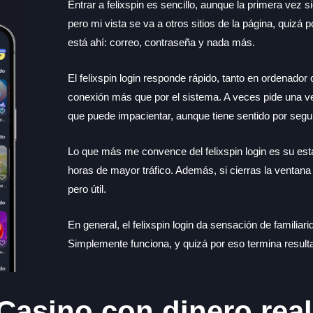
Entrar a felixspin es sencillo, aunque la primera vez
pero mi vista se va a otros sitios de la página, quizá
está ahí: correo, contraseña y nada más.
El felixspin login responde rápido, tanto en ordenador 
conexión más que por el sistema. A veces pide una ver
que puede impacientar, aunque tiene sentido por segu
Lo que más me convence del felixspin login es su esta
horas de mayor tráfico. Además, si cierras la ventana 
pero útil.
En general, el felixspin login da sensación de familiari
Simplemente funciona, y quizá por eso termina resu
 Casino con dinero real