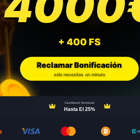
4000
+ 400 FS
Reclamar Bonificación
sólo necesitas un minuto
Cashback Semanal
Hasta El 25%