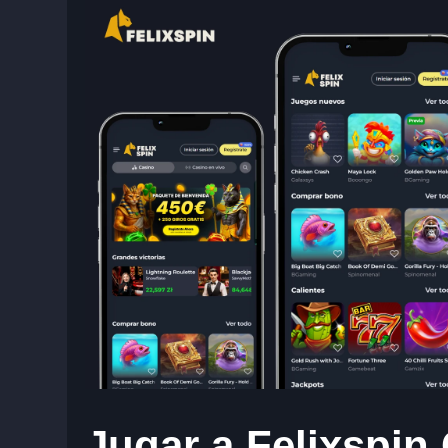
Jugar a Felixspin