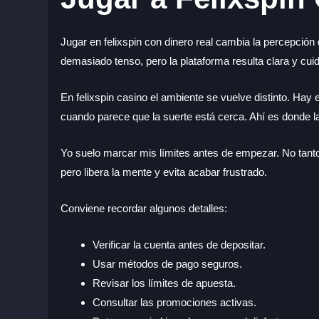
Jugar en felixspin con dinero real cambia la percepción 
demasiado tenso, pero la plataforma resulta clara y cui
En felixspin casino el ambiente se vuelve distinto. Hay
cuando parece que la suerte está cerca. Ahí es donde l
Yo suelo marcar mis límites antes de empezar. No tanto 
pero libera la mente y evita acabar frustrado.
Conviene recordar algunos detalles:
Verificar la cuenta antes de depositar.
Usar métodos de pago seguros.
Revisar los límites de apuesta.
Consultar las promociones activas.