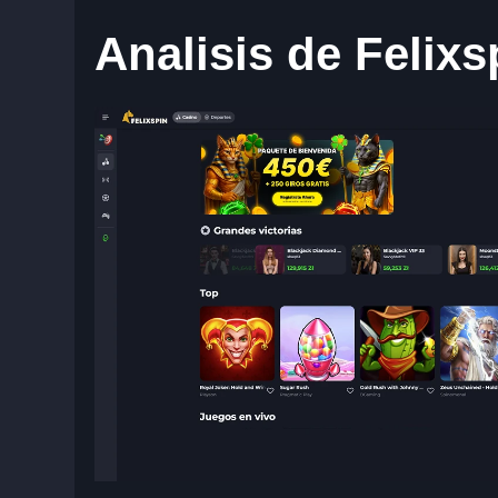
Analisis de Felixs