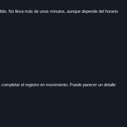
 válido. No lleva más de unos minutos, aunque depende del horario
te completar el registro en movimiento. Puede parecer un detalle