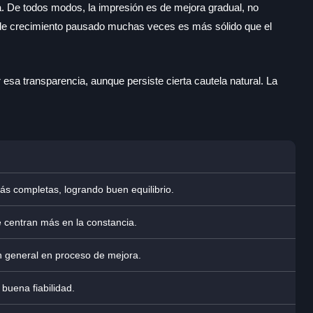
a. De todos modos, la impresión es de mejora gradual, no
 de crecimiento pausado muchas veces es más sólido que el
 esa transparencia, aunque persiste cierta cautela natural. La
ás completas, logrando buen equilibrio.
 centran más en la constancia.
n general en proceso de mejora.
buena fiabilidad.